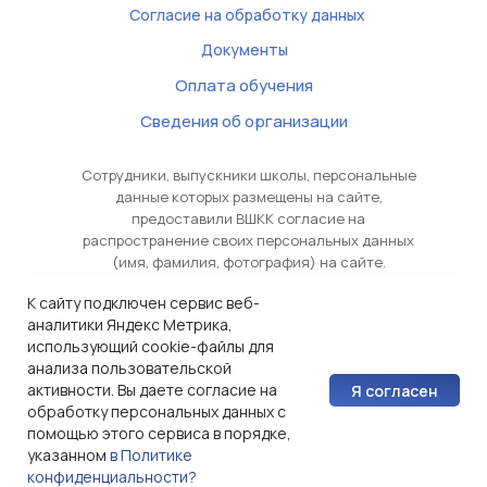
Согласие на обработку данных
Документы
Оплата обучения
Сведения об организации
Сотрудники, выпускники школы, персональные
данные которых размещены на сайте,
предоставили ВШКК согласие на
распространение своих персональных данных
(имя, фамилия, фотография) на сайте.
Неограниченному кругу лиц разрешено
К сайту подключен сервис веб-
исключительно ознакомление с указанными
аналитики Яндекс Метрика,
данными. Обработка персональных данных (в
использующий cookie-файлы для
том числе, сбор, копирование, хранение,
анализа пользовательской
использование, дальнейшее
активности. Вы даете согласие на
Я согласен
распространение) запрещены
обработку персональных данных с
© 2009-2026
помощью этого сервиса в порядке,
Изображения на сайте предоставлены
указанном
в Политике
ресурсом
Freepik
конфиденциальности?